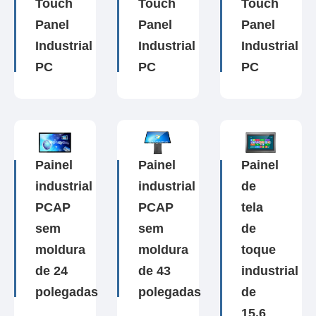
Touch
Touch
Touch
Panel
Panel
Panel
Industrial
Industrial
Industrial
PC
PC
PC
Painel
Painel
Painel
industrial
industrial
de
PCAP
PCAP
tela
sem
sem
de
moldura
moldura
toque
de 24
de 43
industrial
polegadas
polegadas
de
15,6