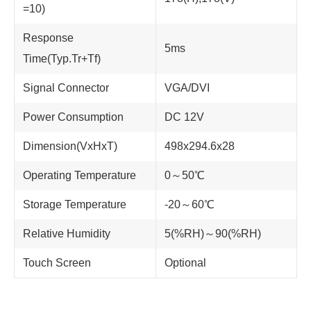
=10)
Response
5ms
Time(Typ.Tr+Tf)
Signal Connector
VGA/DVI
Power Consumption
DC 12V
Dimension(VxHxT)
498x294.6x28
Operating Temperature
0～50℃
Storage Temperature
-20～60℃
Relative Humidity
5(%RH)～90(%RH)
Touch Screen
Optional