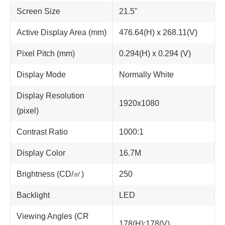
Screen Size
21.5"
Active Display Area (mm)
476.64(H) x 268.11(V)
Pixel Pitch (mm)
0.294(H) x 0.294 (V)
Display Mode
Normally White
Display Resolution
1920x1080
(pixel)
Contrast Ratio
1000:1
Display Color
16.7M
Brightness (CD/㎡)
250
Backlight
LED
Viewing Angles (CR
178(H);178(V)