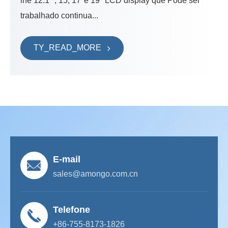
lhe 12.1 ", 15, 17"e 19 "LCD display que Pode ser
trabalhado continua...
TY_READ_MORE
E-mail
sales@amongo.com.cn
Telefone
+86-755-8173-1826