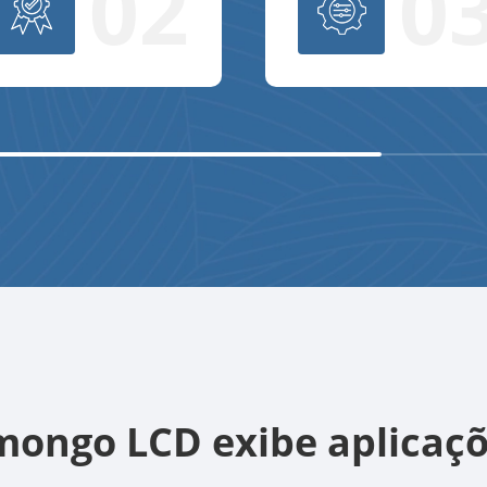
02
0
ongo LCD exibe aplicaç