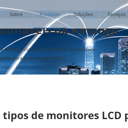
Sobre
Produtos
Soluções
Serviços
confiáveis da Amongo
da Amongo-clareza excepcional, durabilidade
dida para diversas aplicações.
 tipos de monitores LCD