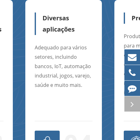
Diversas
Pr
s
aplicações
Produt
para m
Adequado para vários
demon
setores, incluindo
confia
bancos, IoT, automação
confia
industrial, jogos, varejo,
merca
saúde e muito mais.
intern