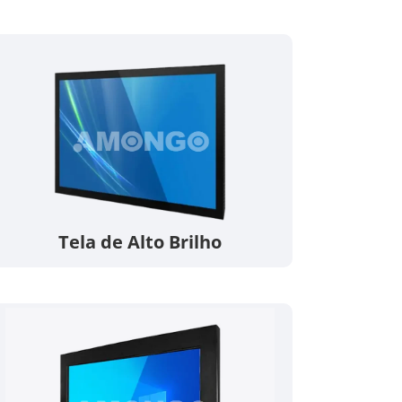
한국어
português
tiếng việt
dansk
Tela de Alto Brilho