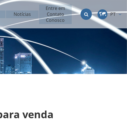
Entre em
Notícias
Contato
PT
Conosco
中文
English
Deutsch
français
italiano
русский
 para venda
العربية
日本語