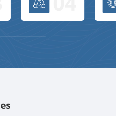
3
04
ões