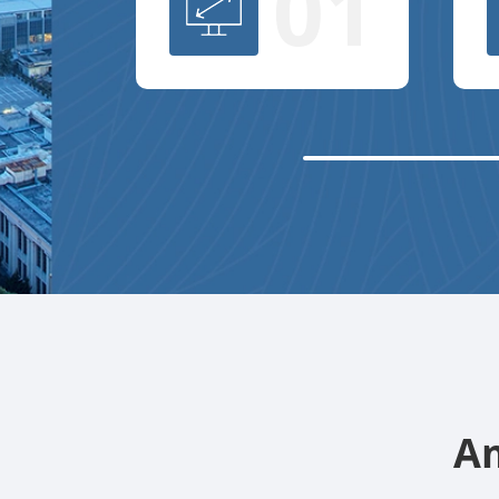
01
Am