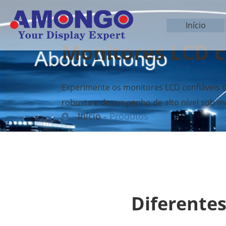
Início
Monitores LCD 
Experimente os monitores LCD confiáveis 
robusta e desempenho de alto nível sob me
Início
Produtos
Diferentes