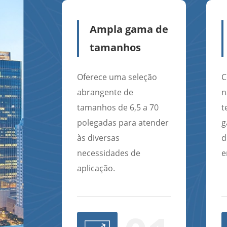
Ampla gama de
tamanhos
Oferece uma seleção
C
abrangente de
n
tamanhos de 6,5 a 70
t
polegadas para atender
g
às diversas
d
necessidades de
e
aplicação.